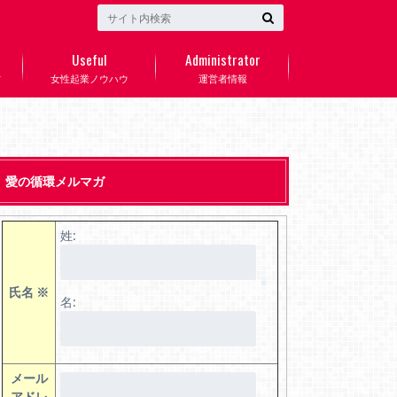
Useful
Administrator
方
女性起業ノウハウ
運営者情報
愛の循環メルマガ
姓:
氏名
※
名:
メール
アドレ