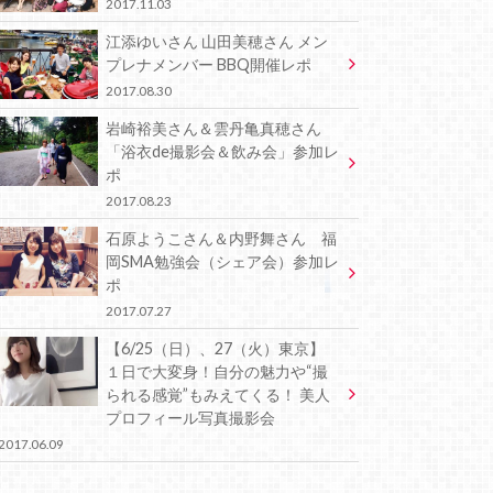
2017.11.03
江添ゆいさん 山田美穂さん メン
プレナメンバー BBQ開催レポ
2017.08.30
岩崎裕美さん＆雲丹亀真穂さん
「浴衣de撮影会＆飲み会」参加レ
ポ
2017.08.23
石原ようこさん＆内野舞さん 福
岡SMA勉強会（シェア会）参加レ
ポ
2017.07.27
【6/25（日）、27（火）東京】
１日で大変身！自分の魅力や“撮
られる感覚”もみえてくる！ 美人
プロフィール写真撮影会
2017.06.09