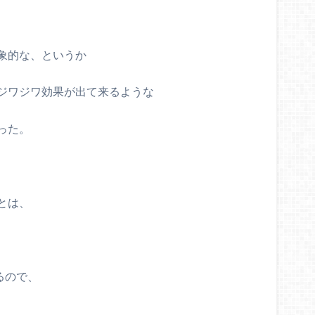
象的な、というか
ジワジワ効果が出て来るような
った。
とは、
、
るので、