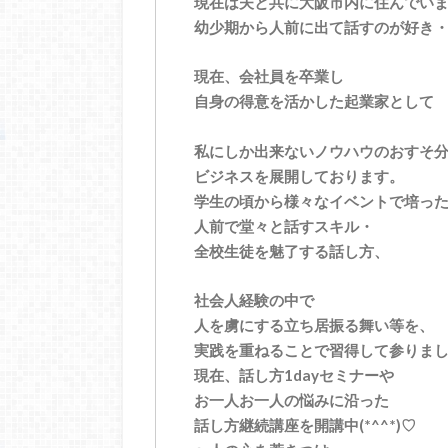
現在は夫と共に大阪市内に住んでい
幼少期から人前に出て話すのが好き
現在、会社員を卒業し
自身の得意を活かした起業家として
私にしか出来ないノウハウのおすそ
ビジネスを展開しております。
学生の頃から様々なイベントで培っ
人前で堂々と話すスキル・
全校生徒を魅了する話し方、
社会人経験の中で
人を虜にする立ち居振る舞い等を、
実践を重ねることで習得して参りま
現在、話し方1dayセミナーや
お一人お一人の悩みに沿った
話し方継続講座を開講中(*^^*)♡