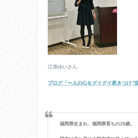
江添ゆいさん
ブログ「〜人の心をグイグイ惹きつけ “
福岡県生まれ、福岡県育ちの28歳。