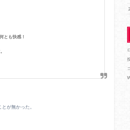
、何とも快感！
す。
W
ことが無かった。