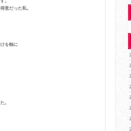
ます。
・得意だった私。
分けを軸に
た
した。