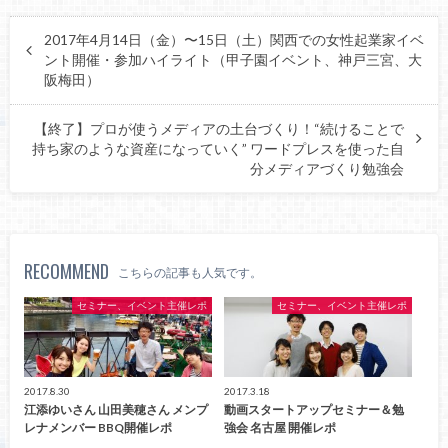
2017年4月14日（金）〜15日（土）関西での女性起業家イベ
ント開催・参加ハイライト（甲子園イベント、神戸三宮、大
阪梅田）
【終了】プロが使うメディアの土台づくり！“続けることで
持ち家のような資産になっていく” ワードプレスを使った自
分メディアづくり勉強会
RECOMMEND
こちらの記事も人気です。
セミナー、イベント主催レポ
セミナー、イベント主催レポ
2017.8.30
2017.3.18
江添ゆいさん 山田美穂さん メンプ
動画スタートアップセミナー＆勉
レナメンバー BBQ開催レポ
強会 名古屋 開催レポ