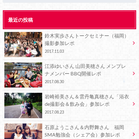
最近の投稿
鈴木実歩さんトークセミナー（福岡）
撮影参加レポ
2017.11.03
江添ゆいさん 山田美穂さん メンプレ
ナメンバー BBQ開催レポ
2017.08.30
岩崎裕美さん＆雲丹亀真穂さん「浴衣
de撮影会＆飲み会」参加レポ
2017.08.23
石原ようこさん＆内野舞さん 福岡
SMA勉強会（シェア会）参加レポ